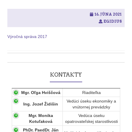
16. JÚNA 2021
EGIDIUS
Výročná správa 2017
Post
navigation
KONTAKTY
Mgr. Oľga Hviščová
Riaditeľka
Vedúci úseku ekonomiky a
Ing. Jozef Židišin
vnútornej prevádzky
Mgr. Monika
Vedúca úseku
Kotuľaková
opatrovateľskej starostlivosti
PhDr. PaedDr. Ján