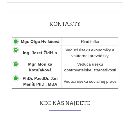
Post
navigation
KONTAKTY
Mgr. Oľga Hviščová
Riaditeľka
Vedúci úseku ekonomiky a
Ing. Jozef Židišin
vnútornej prevádzky
Mgr. Monika
Vedúca úseku
Kotuľaková
opatrovateľskej starostlivosti
PhDr. PaedDr. Ján
Vedúci úseku sociálnej práce
Maník PhD., MBA
KDE NÁS NAJDETE