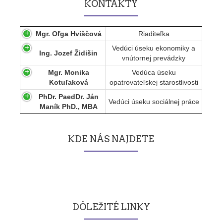
KONTAKTY
Mgr. Oľga Hviščová
Riaditeľka
Vedúci úseku ekonomiky a
Ing. Jozef Židišin
vnútornej prevádzky
Mgr. Monika
Vedúca úseku
Kotuľaková
opatrovateľskej starostlivosti
PhDr. PaedDr. Ján
Vedúci úseku sociálnej práce
Maník PhD., MBA
KDE NÁS NAJDETE
DÔLEŽITÉ LINKY