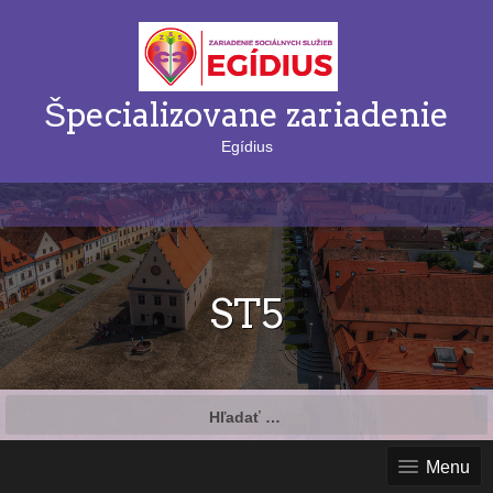
Špecializovane zariadenie
Egídius
ST5
Hľadať:
Menu