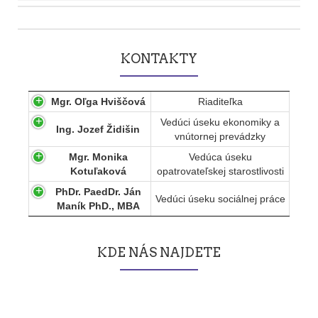
Post
navigation
KONTAKTY
Mgr. Oľga Hviščová
Riaditeľka
Vedúci úseku ekonomiky a
Ing. Jozef Židišin
vnútornej prevádzky
Mgr. Monika
Vedúca úseku
Kotuľaková
opatrovateľskej starostlivosti
PhDr. PaedDr. Ján
Vedúci úseku sociálnej práce
Maník PhD., MBA
KDE NÁS NAJDETE