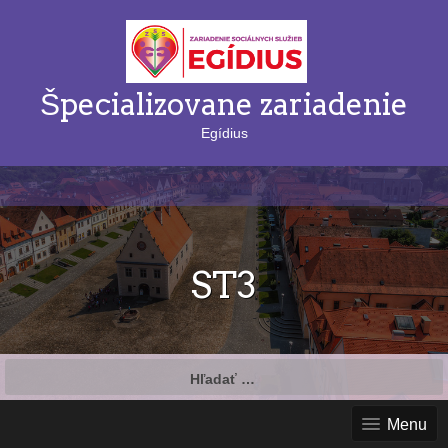
Špecializovane zariadenie
Egídius
ST3
Hľadať:
Menu