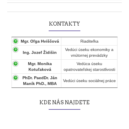
Post
navigation
KONTAKTY
Mgr. Oľga Hviščová
Riaditeľka
Vedúci úseku ekonomiky a
Ing. Jozef Židišin
vnútornej prevádzky
Mgr. Monika
Vedúca úseku
Kotuľaková
opatrovateľskej starostlivosti
PhDr. PaedDr. Ján
Vedúci úseku sociálnej práce
Maník PhD., MBA
KDE NÁS NAJDETE