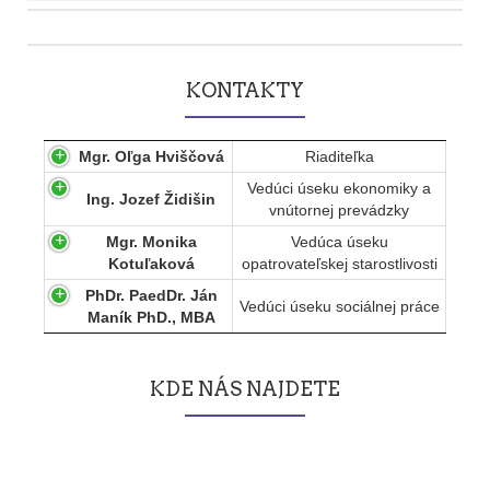
Post
navigation
KONTAKTY
Mgr. Oľga Hviščová
Riaditeľka
Vedúci úseku ekonomiky a
Ing. Jozef Židišin
vnútornej prevádzky
Mgr. Monika
Vedúca úseku
Kotuľaková
opatrovateľskej starostlivosti
PhDr. PaedDr. Ján
Vedúci úseku sociálnej práce
Maník PhD., MBA
KDE NÁS NAJDETE