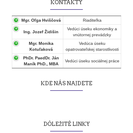
KONTAKTY
Mgr. Oľga Hviščová
Riaditeľka
Vedúci úseku ekonomiky a
Ing. Jozef Židišin
vnútornej prevádzky
Mgr. Monika
Vedúca úseku
Kotuľaková
opatrovateľskej starostlivosti
PhDr. PaedDr. Ján
Vedúci úseku sociálnej práce
Maník PhD., MBA
KDE NÁS NAJDETE
DÔLEŽITÉ LINKY