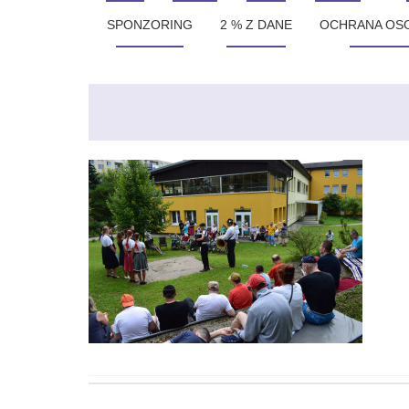
SPONZORING
2 % Z DANE
OCHRANA OS
Post