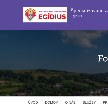
Špecializovane z
Egídius
Fo
ÚVOD
DOMOV
O NÁS
SLUŽBY
PR