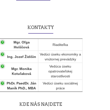
KONTAKTY
Mgr. Oľga
Riaditeľka
Hviščová
Vedúci úseku ekonomiky a
Ing. Jozef Židišin
vnútornej prevádzky
Vedúca úseku
Mgr. Monika
opatrovateľskej
Kotuľaková
starostlivosti
PhDr. PaedDr. Ján
Vedúci úseku sociálnej
Maník PhD., MBA
práce
KDE NÁS NAJDETE