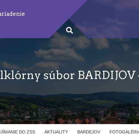
ariadenie
lklórny súbor BARDIJOV 
IJÍMANIE DO ZSS
AKTUALITY
BARDEJOV
FOTOGALÉRI