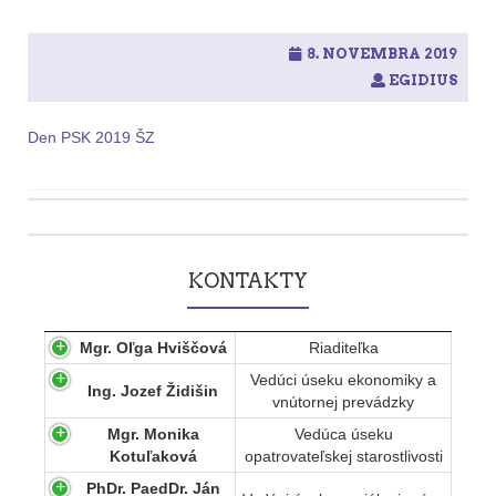
8. NOVEMBRA 2019
EGIDIUS
Den PSK 2019 ŠZ
Post
navigation
KONTAKTY
Mgr. Oľga Hviščová
Riaditeľka
Vedúci úseku ekonomiky a
Ing. Jozef Židišin
vnútornej prevádzky
Mgr. Monika
Vedúca úseku
Kotuľaková
opatrovateľskej starostlivosti
PhDr. PaedDr. Ján