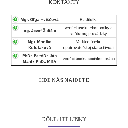
KONTAKTY
Mgr. Oľga Hviščová
Riaditeľka
Vedúci úseku ekonomiky a
Ing. Jozef Židišin
vnútornej prevádzky
Mgr. Monika
Vedúca úseku
Kotuľaková
opatrovateľskej starostlivosti
PhDr. PaedDr. Ján
Vedúci úseku sociálnej práce
Maník PhD., MBA
KDE NÁS NAJDETE
DÔLEŽITÉ LINKY