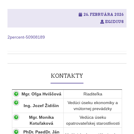
26. FEBRUÁRA 2026
EGIDIUS
2percent-50908189
Post
navigation
KONTAKTY
Mgr. Oľga Hviščová
Riaditeľka
Vedúci úseku ekonomiky a
Ing. Jozef Židišin
vnútornej prevádzky
Mgr. Monika
Vedúca úseku
Kotuľaková
opatrovateľskej starostlivosti
PhDr. PaedDr. Ján