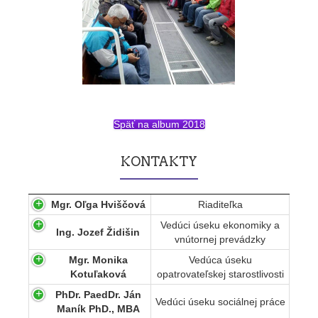
Späť na album 2018
KONTAKTY
Mgr. Oľga Hviščová
Riaditeľka
Vedúci úseku ekonomiky a
Ing. Jozef Židišin
vnútornej prevádzky
Mgr. Monika
Vedúca úseku
Kotuľaková
opatrovateľskej starostlivosti
PhDr. PaedDr. Ján
Vedúci úseku sociálnej práce
Maník PhD., MBA